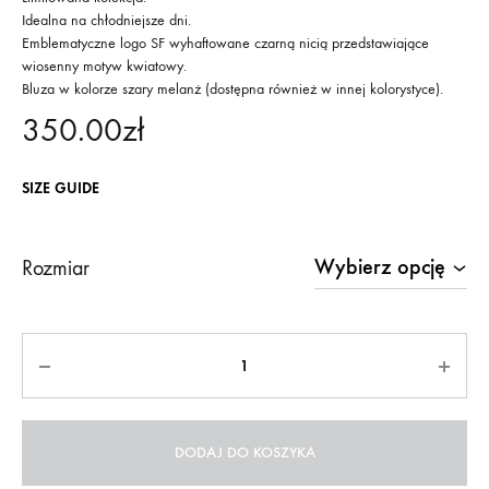
Idealna na chłodniejsze dni.
Emblematyczne logo SF wyhaftowane czarną nicią przedstawiające
wiosenny motyw kwiatowy.
Bluza w kolorze szary melanż (dostępna również w innej kolorystyce).
350.00
zł
SIZE GUIDE
Rozmiar
Ilość
DODAJ DO KOSZYKA