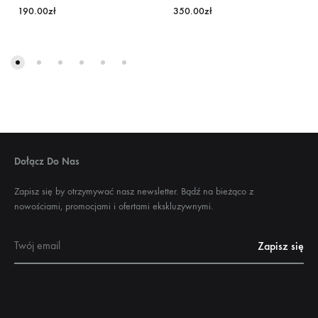
190.00
zł
350.00
zł
Dołącz Do Nas
Zapisz się by otrzymywać nasz newsletter. Bądź na bieżąco z
nowościami, promocjami i ofertami ekskluzywnymi.