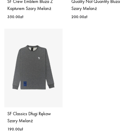
SF Crew Emblem Bluza Z
Quality Not Quantity Bluza
Kapturem Szary Melanż
Szary Melanż
350.00
zł
200.00
zł
SF Classics Długi Rękaw
Szary Melanż
190.00
zł