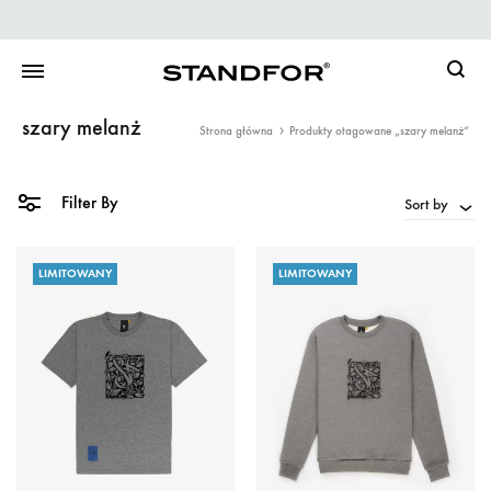
Searc
szary melanż
Strona główna
Produkty otagowane „szary melanż”
Filter By
Sort by
LIMITOWANY
LIMITOWANY