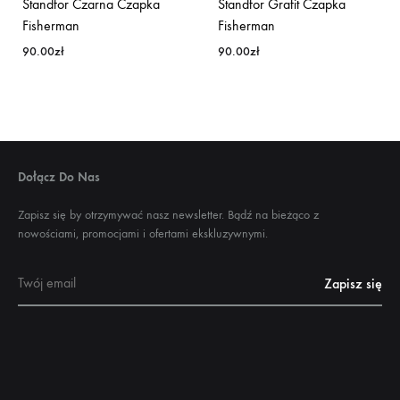
Standfor Czarna Czapka
Standfor Grafit Czapka
Fisherman
Fisherman
90.00
zł
90.00
zł
Dołącz Do Nas
Zapisz się by otrzymywać nasz newsletter. Bądź na bieżąco z
nowościami, promocjami i ofertami ekskluzywnymi.