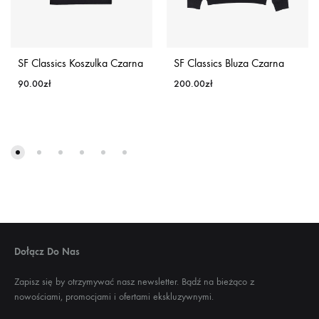
SF Classics Koszulka Czarna
SF Classics Bluza Czarna
90.00
zł
200.00
zł
Dołącz Do Nas
Zapisz się by otrzymywać nasz newsletter. Bądź na bieżąco z
nowościami, promocjami i ofertami ekskluzywnymi.