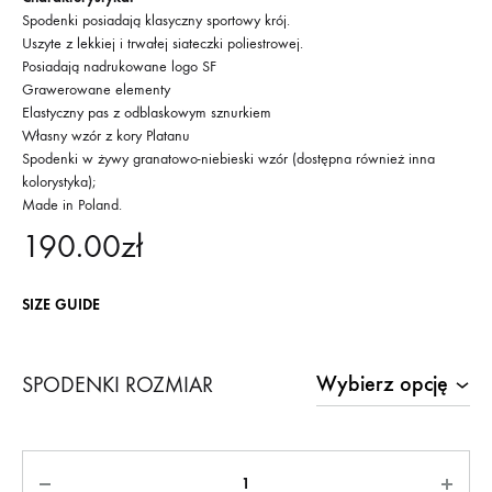
Spodenki posiadają klasyczny sportowy krój.
Uszyte z lekkiej i trwałej siateczki poliestrowej.
Posiadają nadrukowane logo SF
Grawerowane elementy
Elastyczny pas z odblaskowym sznurkiem
Własny wzór z kory Platanu
Spodenki w żywy granatowo-niebieski wzór (dostępna również inna
kolorystyka);
Made in Poland.
190.00
zł
SIZE GUIDE
SPODENKI ROZMIAR
Ilość