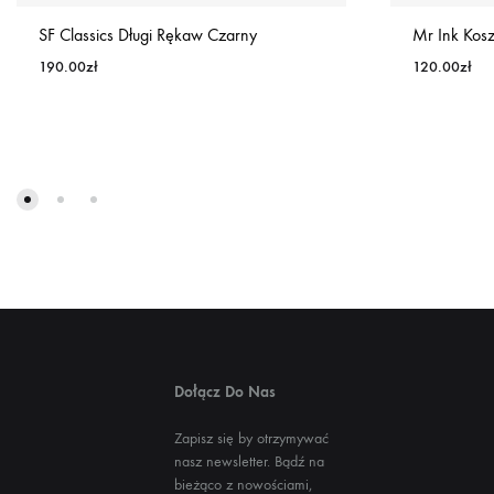
SF Classics Długi Rękaw Czarny
Mr Ink Kosz
190.00
zł
120.00
zł
Dołącz Do Nas
Zapisz się by otrzymywać
nasz newsletter. Bądź na
bieżąco z nowościami,