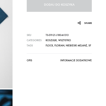
DODAJ DO KOSZYKA
SHARE
SKU
TS-019-21-J180-M1313
CATEGORIES
KOSZULKI
,
WSZYSTKO
TAGS
FLOCK
,
FLORIAN
,
NIEBIESKI MELANŻ
,
SF
OPIS
INFORMACJE DODATKOWE