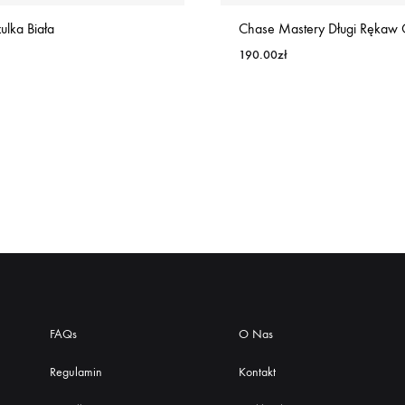
ulka Biała
Chase Mastery Długi Rękaw 
190.00
zł
FAQs
O Nas
Regulamin
Kontakt