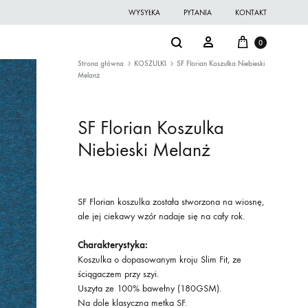
WYSYŁKA
PYTANIA
KONTAKT
Cart
Search
Sign in
0
Strona główna
KOSZULKI
SF Florian Koszulka Niebieski
Melanż
SF Florian Koszulka
Niebieski Melanż
SF Florian koszulka została stworzona na wiosnę,
ale jej ciekawy wzór nadaje się na cały rok.
Charakterystyka:
Koszulka o dopasowanym kroju Slim Fit, ze
ściągaczem przy szyi.
Uszyta ze 100% bawełny (180GSM).
Na dole klasyczna metka SF.