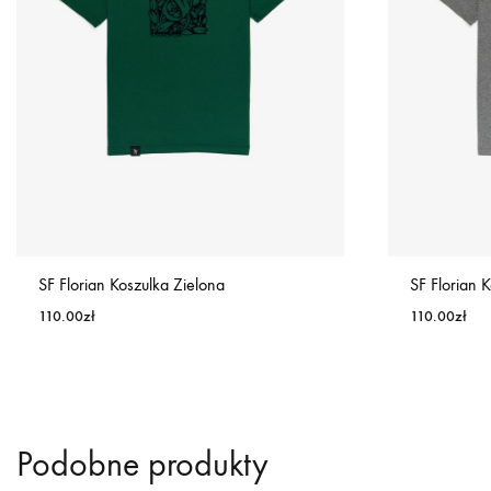
SF Florian Koszulka Zielona
SF Florian 
110.00
zł
110.00
zł
Podobne produkty