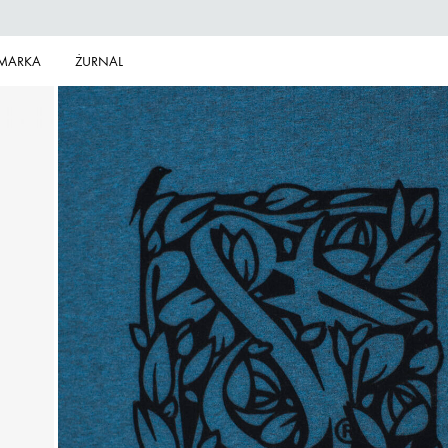
MARKA
ŻURNAL
TKO
I
RĘKAW
 KAPTUREM
Z DASZKIEM