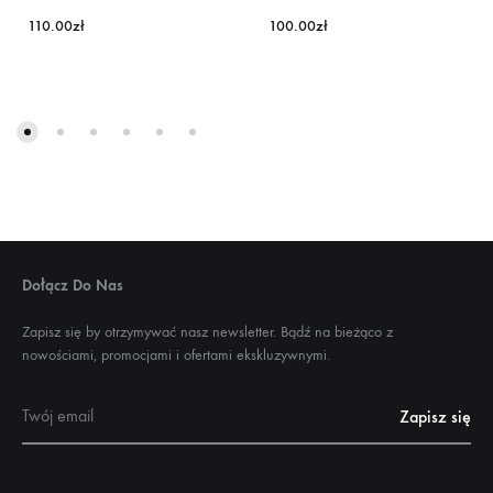
110.00
zł
100.00
zł
Dołącz Do Nas
Zapisz się by otrzymywać nasz newsletter. Bądź na bieżąco z
nowościami, promocjami i ofertami ekskluzywnymi.