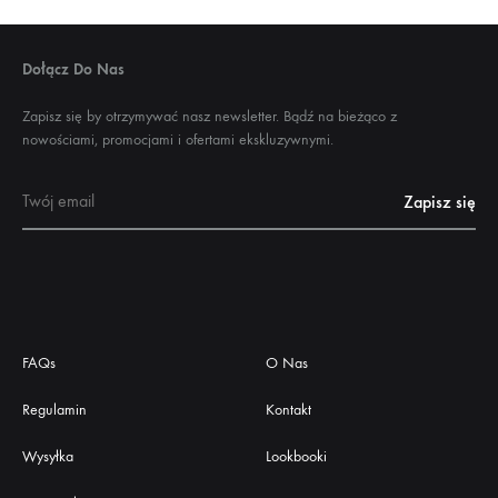
Dołącz Do Nas
Zapisz się by otrzymywać nasz newsletter. Bądź na bieżąco z
nowościami, promocjami i ofertami ekskluzywnymi.
FAQs
O Nas
Regulamin
Kontakt
Wysyłka
Lookbooki