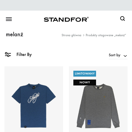
Searc
melanż
Strona główna
Produkty otagowane „melanż”
Filter By
Sort by
LIMITOWANY
NOWY