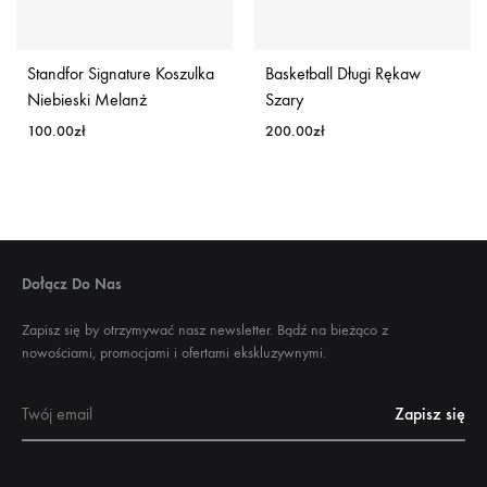
Standfor Signature Koszulka
Basketball Długi Rękaw
Niebieski Melanż
Szary
100.00
zł
200.00
zł
Dołącz Do Nas
Zapisz się by otrzymywać nasz newsletter. Bądź na bieżąco z
nowościami, promocjami i ofertami ekskluzywnymi.